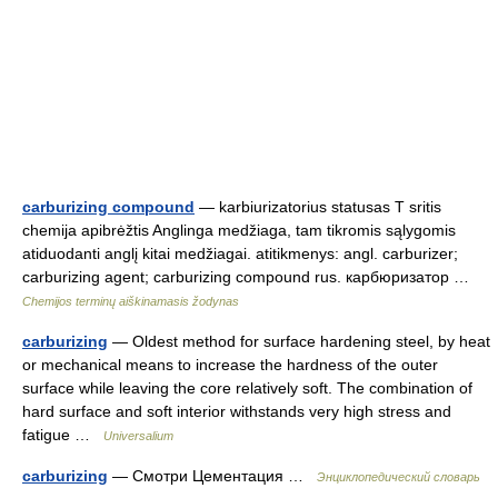
carburizing compound
— karbiurizatorius statusas T sritis
chemija apibrėžtis Anglinga medžiaga, tam tikromis sąlygomis
atiduodanti anglį kitai medžiagai. atitikmenys: angl. carburizer;
carburizing agent; carburizing compound rus. карбюризатор …
Chemijos terminų aiškinamasis žodynas
carburizing
— Oldest method for surface hardening steel, by heat
or mechanical means to increase the hardness of the outer
surface while leaving the core relatively soft. The combination of
hard surface and soft interior withstands very high stress and
fatigue …
Universalium
carburizing
— Смотри Цементация …
Энциклопедический словарь