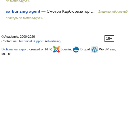
по металлургии
carburizing agent
— Смотри Карбюризатор …
Энциклопедический
словарь по металлургии
© Academic, 2000-2026
18+
Contact us:
Technical Support
,
Advertising
Dictionaries export
, created on PHP,
Joomla,
Drupal,
WordPress,
MODx.