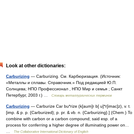
Look at other dictionaries:
Carburizing
— Carburizing. См. Карбюризация. (Источник:
«Металлы и сплавы. Справочник.» Под редакцией Ю.П.
Солнцева; НПО Профессионал , НПО Мир и семья ; Санкт
Петербург, 2003 г.) …
Словарь металлургических терминов
Carburizing
— Carburize Car bu*rize (k[aum]r b[ u]*r[imac]z), v. t.
[imp. & p. p. {Carburized}; p. pr. & vb. n. {Carburizing}.] (Chem.) To
combine with carbon or a carbon compound; said esp. of a
process for conferring a higher degree of illuminating power on…
…
The Collaborative International Dictionary of English