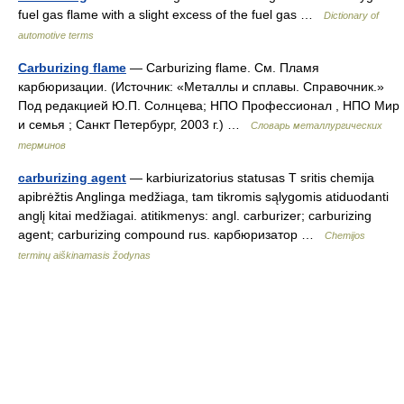
fuel gas flame with a slight excess of the fuel gas …
Dictionary of
automotive terms
Carburizing flame
— Carburizing flame. См. Пламя
карбюризации. (Источник: «Металлы и сплавы. Справочник.»
Под редакцией Ю.П. Солнцева; НПО Профессионал , НПО Мир
и семья ; Санкт Петербург, 2003 г.) …
Словарь металлургических
терминов
carburizing agent
— karbiurizatorius statusas T sritis chemija
apibrėžtis Anglinga medžiaga, tam tikromis sąlygomis atiduodanti
anglį kitai medžiagai. atitikmenys: angl. carburizer; carburizing
agent; carburizing compound rus. карбюризатор …
Chemijos
terminų aiškinamasis žodynas