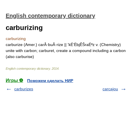
English contemporary dictionary
carburizing
carburizing
carburize (Amer.) carÂ·buÂ·rize || 'kÉ‘ËbjÊŠraÉªz v. (Chemistry)
unite with carbon; carburet, create a compound including a carbon
(also carburise)
English contemporary dictionary
.
2014
.
Игры ⚽
Поможем сделать НИР
carburizes
carcajou