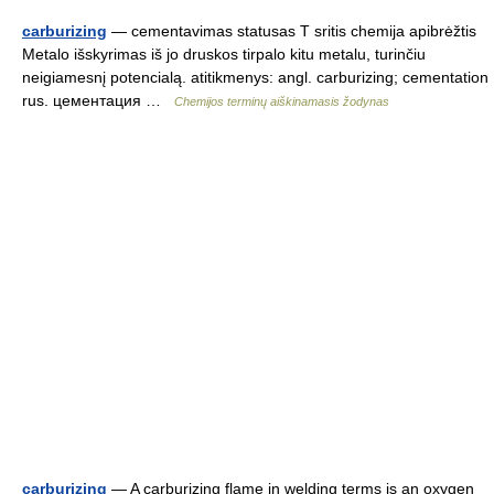
carburizing
— cementavimas statusas T sritis chemija apibrėžtis
Metalo išskyrimas iš jo druskos tirpalo kitu metalu, turinčiu
neigiamesnį potencialą. atitikmenys: angl. carburizing; cementation
rus. цементация …
Chemijos terminų aiškinamasis žodynas
carburizing
— A carburizing flame in welding terms is an oxygen